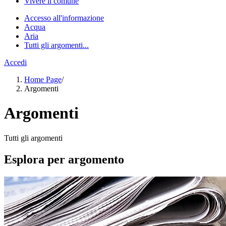
Vivere il comune
Accesso all'informazione
Acqua
Aria
Tutti gli argomenti...
Accedi
Home Page
/
Argomenti
Argomenti
Tutti gli argomenti
Esplora per argomento