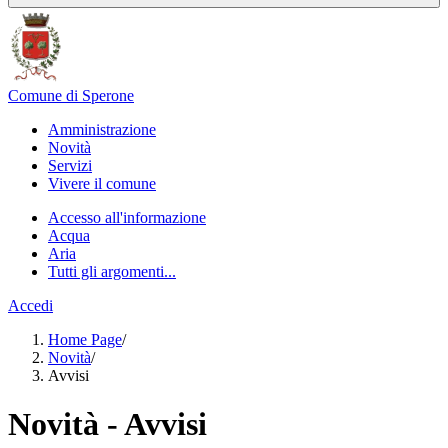
Comune di Sperone
Amministrazione
Novità
Servizi
Vivere il comune
Accesso all'informazione
Acqua
Aria
Tutti gli argomenti...
Accedi
Home Page
/
Novità
/
Avvisi
Novità - Avvisi