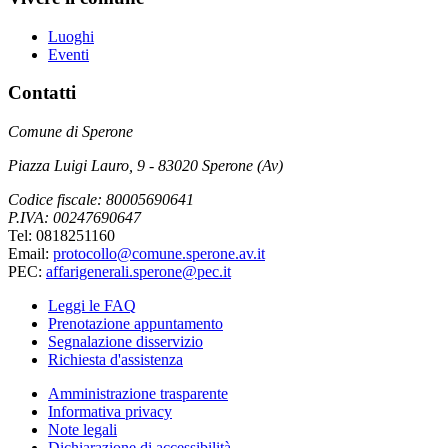
Luoghi
Eventi
Contatti
Comune di Sperone
Piazza Luigi Lauro, 9 - 83020 Sperone (Av)
Codice fiscale: 80005690641
P.IVA: 00247690647
Tel: 0818251160
Email:
protocollo@comune.sperone.av.it
PEC:
affarigenerali.sperone@pec.it
Leggi le FAQ
Prenotazione appuntamento
Segnalazione disservizio
Richiesta d'assistenza
Amministrazione trasparente
Informativa privacy
Note legali
Dichiarazione di accessibilità