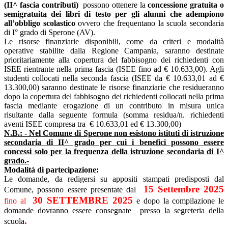
(II^ fascia contributi)
possono ottenere la
concessione gratuita o
semigratuita dei libri di testo per gli alunni che adempiono
all’obbligo scolastico
ovvero che frequentano la scuola secondaria
di I° grado di Sperone (AV).
Le risorse finanziarie disponibili, come da criteri e modalità
operative stabilite dalla Regione Campania, saranno destinate
prioritariamente alla copertura del fabbisogno dei richiedenti con
ISEE rientrante nella prima fascia (ISEE fino ad € 10.633,00). Agli
studenti collocati nella seconda fascia (ISEE da € 10.633,01 ad €
13.300,00) saranno destinate le risorse finanziarie che residueranno
dopo la copertura del fabbisogno dei richiedenti collocati nella prima
fascia mediante erogazione di un contributo in misura unica
risultante dalla seguente formula (somma residua/n. richiedenti
aventi ISEE compresa tra € 10.633,01 ed € 13.300,00)
N.B.: - Nel Comune di Sperone non esistono istituti di istruzione
secondaria di II^ grado per cui i benefici possono essere
concessi solo per la frequenza della istruzione secondaria di I^
grado.-
Modalità di partecipazione:
Le domande, da redigersi su appositi stampati predisposti dal
15 Settembre 2025
Comune, possono essere presentate dal
30 SETTEMBRE 2025
fino al
e dopo la compilazione le
domande dovranno essere consegnate
presso la segreteria della
.
scuola