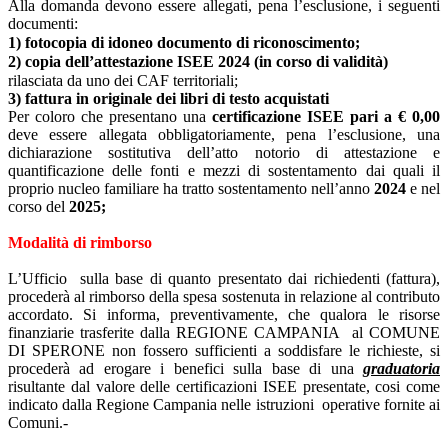
Alla domanda devono essere allegati, pena l’esclusione, i seguenti
documenti:
1) fotocopia di idoneo documento di riconoscimento;
2) copia dell’attestazione ISEE 2024 (in corso di validità)
rilasciata da uno dei CAF territoriali;
3) fattura in originale dei libri di testo acquistati
Per coloro che presentano una
certificazione ISEE pari a € 0,00
deve essere allegata obbligatoriamente, pena l’esclusione, una
dichiarazione sostitutiva dell’atto notorio di attestazione e
quantificazione delle fonti e mezzi di sostentamento dai quali il
proprio nucleo familiare ha tratto sostentamento nell’anno
2024
e
nel
corso del
2025;
Modalità di rimborso
L’Ufficio sulla base di quanto presentato dai richiedenti (fattura),
procederà al rimborso della spesa sostenuta in relazione al contributo
accordato. Si informa, preventivamente, che qualora le risorse
finanziarie trasferite dalla REGIONE CAMPANIA al COMUNE
DI SPERONE non fossero sufficienti a soddisfare le richieste, si
procederà ad erogare i benefici sulla base di una
graduatoria
risultante dal valore delle certificazioni ISEE presentate, cosi come
indicato dalla Regione Campania nelle istruzioni operative fornite ai
Comuni.-