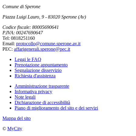
Comune di Sperone
Piazza Luigi Lauro, 9 - 83020 Sperone (Av)
Codice fiscale: 80005690641
P.IVA: 00247690647
Tel: 0818251160
Email:
protocollo@comune.sperone.av.it
PEC:
affarigenerali.sperone@pec.it
Leggi le FAQ
Prenotazione appuntamento
Segnalazione disservizio
Richiesta d'assistenza
Amministrazione trasparente
Informativa privacy
Note legali
Dichiarazione di accessibilità
Piano di miglioramento del sito e dei servizi
Mappa del sito
©
MyCity