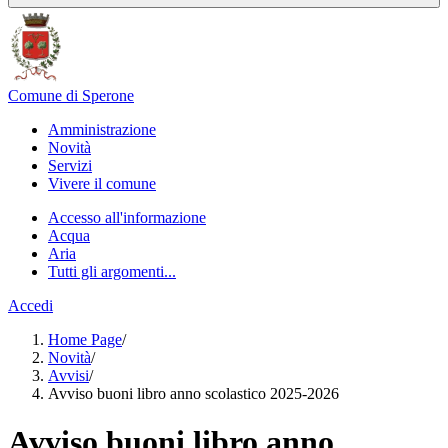
Comune di Sperone
Amministrazione
Novità
Servizi
Vivere il comune
Accesso all'informazione
Acqua
Aria
Tutti gli argomenti...
Accedi
Home Page
/
Novità
/
Avvisi
/
Avviso buoni libro anno scolastico 2025-2026
Avviso buoni libro anno