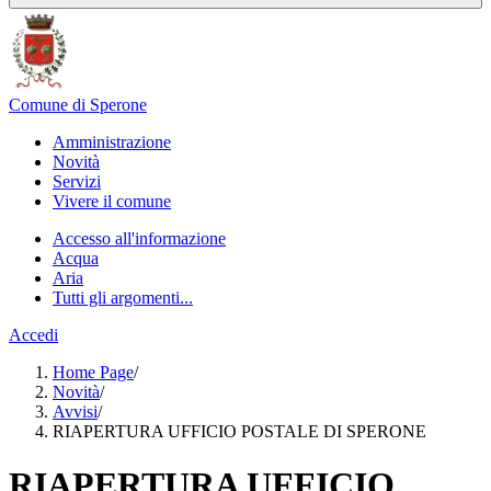
Comune di Sperone
Amministrazione
Novità
Servizi
Vivere il comune
Accesso all'informazione
Acqua
Aria
Tutti gli argomenti...
Accedi
Home Page
/
Novità
/
Avvisi
/
RIAPERTURA UFFICIO POSTALE DI SPERONE
RIAPERTURA UFFICIO