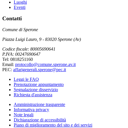
Luoghi
Eventi
Contatti
Comune di Sperone
Piazza Luigi Lauro, 9 - 83020 Sperone (Av)
Codice fiscale: 80005690641
P.IVA: 00247690647
Tel: 0818251160
Email:
protocollo@comune.sperone.av.it
PEC:
affarigenerali.sperone@pec.it
Leggi le FAQ
Prenotazione appuntamento
Segnalazione disservizio
Richiesta d'assistenza
Amministrazione trasparente
Informativa privacy
Note legali
Dichiarazione di accessibilità
Piano di miglioramento del sito e dei servizi