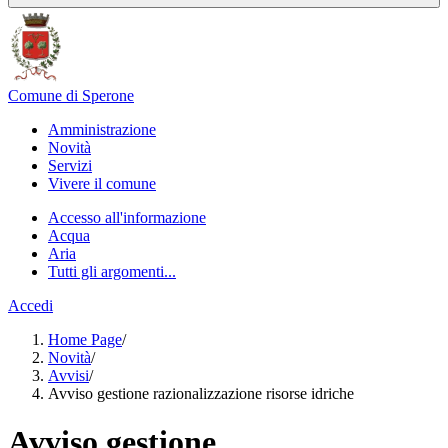
Comune di Sperone
Amministrazione
Novità
Servizi
Vivere il comune
Accesso all'informazione
Acqua
Aria
Tutti gli argomenti...
Accedi
Home Page
/
Novità
/
Avvisi
/
Avviso gestione razionalizzazione risorse idriche
Avviso gestione