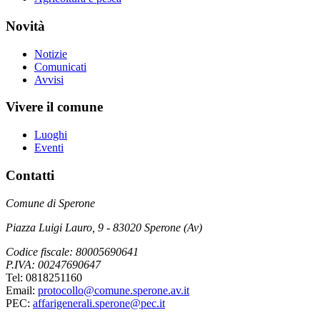
Novità
Notizie
Comunicati
Avvisi
Vivere il comune
Luoghi
Eventi
Contatti
Comune di Sperone
Piazza Luigi Lauro, 9 - 83020 Sperone (Av)
Codice fiscale: 80005690641
P.IVA: 00247690647
Tel: 0818251160
Email:
protocollo@comune.sperone.av.it
PEC:
affarigenerali.sperone@pec.it