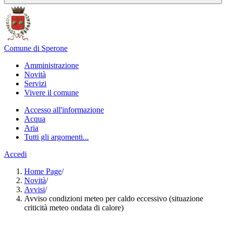
Comune di Sperone
Amministrazione
Novità
Servizi
Vivere il comune
Accesso all'informazione
Acqua
Aria
Tutti gli argomenti...
Accedi
Home Page
/
Novità
/
Avvisi
/
Avviso condizioni meteo per caldo eccessivo (situazione
criticità meteo ondata di calore)