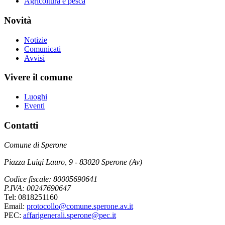
Agricoltura e pesca
Novità
Notizie
Comunicati
Avvisi
Vivere il comune
Luoghi
Eventi
Contatti
Comune di Sperone
Piazza Luigi Lauro, 9 - 83020 Sperone (Av)
Codice fiscale: 80005690641
P.IVA: 00247690647
Tel: 0818251160
Email:
protocollo@comune.sperone.av.it
PEC:
affarigenerali.sperone@pec.it