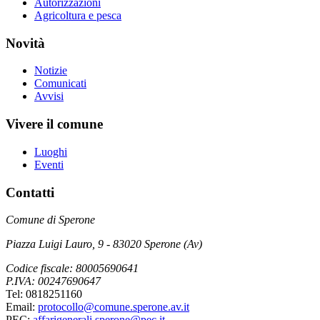
Autorizzazioni
Agricoltura e pesca
Novità
Notizie
Comunicati
Avvisi
Vivere il comune
Luoghi
Eventi
Contatti
Comune di Sperone
Piazza Luigi Lauro, 9 - 83020 Sperone (Av)
Codice fiscale: 80005690641
P.IVA: 00247690647
Tel: 0818251160
Email:
protocollo@comune.sperone.av.it
PEC:
affarigenerali.sperone@pec.it