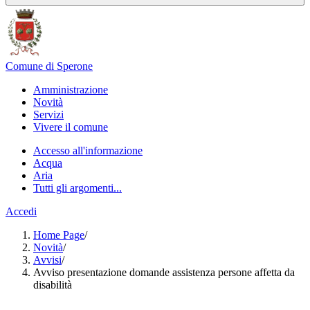
Comune di Sperone
Amministrazione
Novità
Servizi
Vivere il comune
Accesso all'informazione
Acqua
Aria
Tutti gli argomenti...
Accedi
Home Page
/
Novità
/
Avvisi
/
Avviso presentazione domande assistenza persone affetta da
disabilità