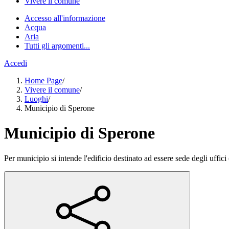
Vivere il comune
Accesso all'informazione
Acqua
Aria
Tutti gli argomenti...
Accedi
Home Page
/
Vivere il comune
/
Luoghi
/
Municipio di Sperone
Municipio di Sperone
Per municipio si intende l'edificio destinato ad essere sede degli uffic