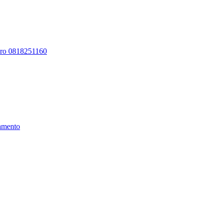
ero 0818251160
amento